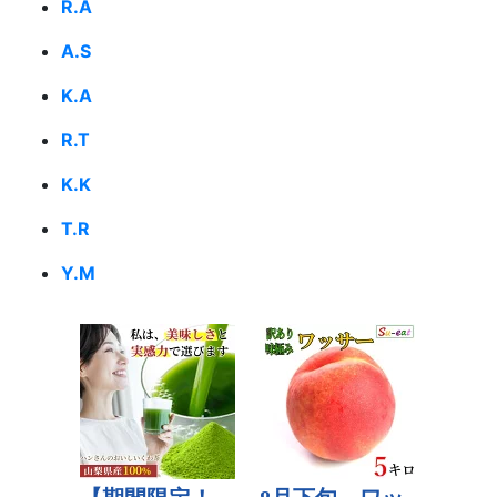
R.A
A.S
K.A
R.T
K.K
T.R
Y.M