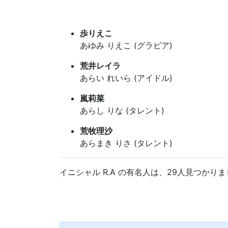
歩りえこ
あゆみ りえこ (グラビア)
荒井レイラ
あらい れいら (アイドル)
嵐莉菜
あらし りな (タレント)
荒牧理沙
あらまき りさ (タレント)
イニシャル R.A の有名人は、29人見つかり