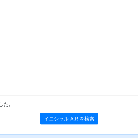
ました。
イニシャル A.R を検索