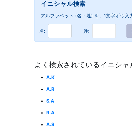
イニシャル検索
アルファベット (名・姓) を、1文字ずつ
名:
姓:
よく検索されているイニシャ
A.K
A.R
S.A
R.A
A.S